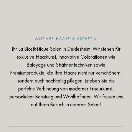
06326 1400
INHABER · FRISEURMEISTER
Florian Wittmer
E-Mail-Adresse für Bewerbungen:
Telefonnummer für Rückfragen:
info@haarstudio-wittmer.de
06326 1400
WITTMER HAARE & ÄSTHETIK
Ihr La Biosthétique Salon in Deidesheim. Wir stehen für
INHABER · FRISEURMEISTER
E-Mail-Adresse für Bewerbungen:
exklusive Haarkunst, innovative Colorationen wie
Florian Wittmer
info@haarstudio-wittmer.de
Balayage und Strähnentechniken sowie
Telefonnummer für Rückfragen:
Premiumprodukte, die Ihre Haare nicht nur verschönern,
06326 1400
sondern auch nachhaltig pflegen. Erleben Sie die
perfekte Verbindung von moderner Friseurkunst,
E-Mail-Adresse für Bewerbungen:
persönlicher Beratung und Wohlbefinden. Wir freuen uns
info@haarstudio-wittmer.de
auf Ihren Besuch in unserem Salon!