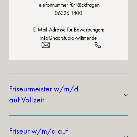
Telefonnummer für Rückfragen:
06326 1400
E-Mail-Adresse für Bewerbungen:
info@haarstudio-wittmer.de
Friseurmeister w/m/d
auf Vollzeit
Wir suchen ab sofort Verstärkung bei uns im
Team.
Friseur w/m/d auf