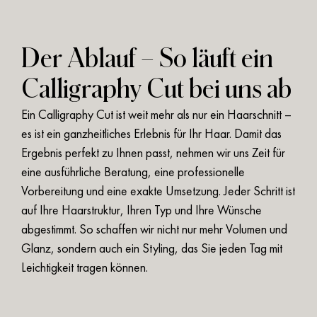
Diese Schnitttechnik ist ideal für:
Der Ablauf – So läuft ein
Feines oder dünnes Haar
, das mehr Volumen
Calligraphy Cut bei uns ab
braucht
Ein Calligraphy Cut ist weit mehr als nur ein Haarschnitt –
Kund*innen, die mit herkömmlichen
es ist ein ganzheitliches Erlebnis für Ihr Haar. Damit das
Haarschnitten unzufrieden sind
Ergebnis perfekt zu Ihnen passt, nehmen wir uns Zeit für
Menschen mit empfindlichen Haarspitzen
eine ausführliche Beratung, eine professionelle
oder Spliss
Vorbereitung und eine exakte Umsetzung. Jeder Schritt ist
auf Ihre Haarstruktur, Ihren Typ und Ihre Wünsche
Alle, die sich ein
natürlicheres, lebendigeres
abgestimmt. So schaffen wir nicht nur mehr Volumen und
Styling
wünschen
Glanz, sondern auch ein Styling, das Sie jeden Tag mit
Frauen und Männer – der Calligraphy Cut ist
Leichtigkeit tragen können.
für alle Haarlängen
geeignet