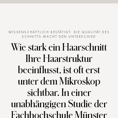
Ansatz
Weniger Haarbruch, da die Spitzen sanft und
exakt geschnitten werden
Mehr Glanz und bessere Lichtreflexion durch
WISSENSCHAFTLICH BESTÄTIGT: DIE QUALITÄT DES
SCHNITTS MACHT DEN UNTERSCHIED
die Schnittfläche
Wie stark ein Haarschnitt
Längere Haltbarkeit des Schnitts
Ihre Haarstruktur
Luftiger Fall und spürbar mehr Dynamik
beeinflusst, ist oft erst
unter dem Mikroskop
sichtbar. In einer
unabhängigen Studie der
Fachhochschule Münster